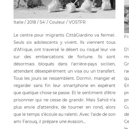
Italie / 2018 / 54′ / Couleur / VOSTFR
Le centre pour migrants CittàGiardino va fermer.
Fr
Seuls six adolescents y vivent. Ils viennent tous
d’Afrique, ont traversé le désert ou risqué leur vie
D’
sur des embarcations de fortune. Ils sont
mo
désormais bloqués dans l’arrière-pays sicilien,
G
attendant désespérément un visa ou un transfert.
ra
Tous les jours se ressemblent. Dormir, manger et
qu
regarder sans fin leur smartphone en espérant
En
que quelque chose se passe. Et le sentiment d’être
p
prisonnier qui ne cesse de grandir. Mais Sahid n’a
pr
plus envie d’attendre, de tourner en rond, alors
Gu
que le temps s’écoule au ralenti. Avec l’aide de son
de
ami Farouq, il prépare une évasion…
Ce
le