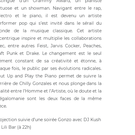
istingué d’un Grammy Award, un pianiste
rtuose et un showman. Navigant entre le rap,
électro et le piano, il est devenu un artiste
rformer pop qui s’est invité dans le sérail du
nde de la musique classique. Cet artiste
centrique inspire et multiplie les collaborations
ec, entre autres Feist, Jarvis Cocker, Peaches,
ft Punk et Drake. Le changement est le seul
ément constant de sa créativité et étonne, à
aque fois, le public par ses évolutions radicales.
ut Up and Play the Piano permet de suivre la
rrière de Chilly Gonzales et nous plonge dans la
alité entre l’Homme et l’Artiste, où le doute et la
galomanie sont les deux faces de la même
èce.
ojection suivie d’une soirée Gonzo avec DJ Kush
 Lili Bar (à 22h)