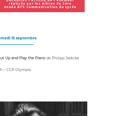
Découvrez l’affiche de l’évément
réalisée par les élèves de 1ère
année BTS Communication du Lycée
medi 15 septembre
___________________
ut Up and Play the Piano
de Philipp Jedicke
h – CGR Olympia