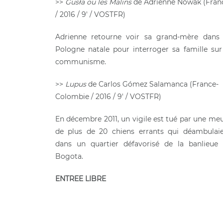
>>
Gusła ou les Malins
de Adrienne Nowak (Fran
/ 2016 / 9′ / VOSTFR)
Adrienne retourne voir sa grand-mère dans
Pologne natale pour interroger sa famille sur
communisme.
>>
Lupus
de Carlos Gómez Salamanca (France-
Colombie / 2016 / 9′ / VOSTFR)
En décembre 2011, un vigile est tué par une me
de plus de 20 chiens errants qui déambulai
dans un quartier défavorisé de la banlieue
Bogota.
ENTREE LIBRE