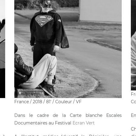
Fr
France / 2018 / 81′ / Couleur / VF
Co
Dans le cadre de la Carte blanche Escales
En
Documentaires au Festival
Ecran Vert
Ch