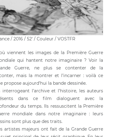
ance / 2016 / 52′ / Couleur / VOSTFR
où viennent les images de la Première Guerre
ndiale qui hantent notre imaginaire ? Voir la
rande Guerre, ne plus se contenter de la
conter, mais la montrer et l’incarner : voilà ce
e propose aujourd’hui la bande dessinée.
 interrogeant l’archive et l’histoire, les auteurs
résents dans ce film dialoguent avec la
ofondeur du temps. Ils ressuscitent la Première
erre mondiale dans notre imaginaire : leurs
ssins sont plus que des traits.
s artistes majeurs ont fait de la Grande Guerre
 sujet principal de leur récit graphique. En leur