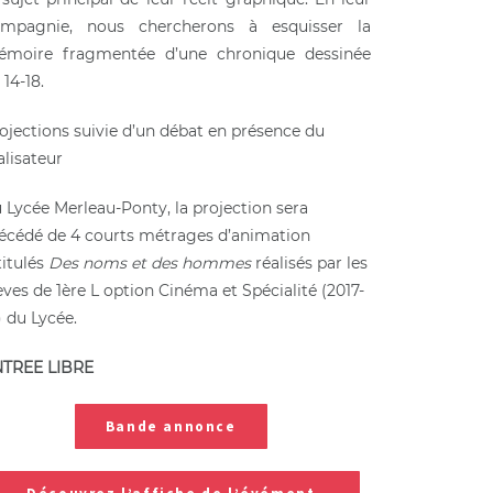
mpagnie, nous chercherons à esquisser la
moire fragmentée d’une chronique dessinée
 14-18.
ojections suivie d’un débat en présence du
alisateur
 Lycée Merleau-Ponty, la projection sera
écédé de 4 courts métrages d’animation
titulés
Des noms et des hommes
réalisés par les
èves de 1ère L option Cinéma et Spécialité (2017-
) du Lycée.
NTREE LIBRE
Bande annonce