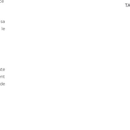
ce
TA
 sa
 le
ute
ent
 de