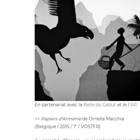
En partenariat avec la
Belle du Gabut
et le
FAR
>>
Papiers d’Arménie
de Ornella Macchia
(Belgique / 2015 / 7′ / VOSTFR)