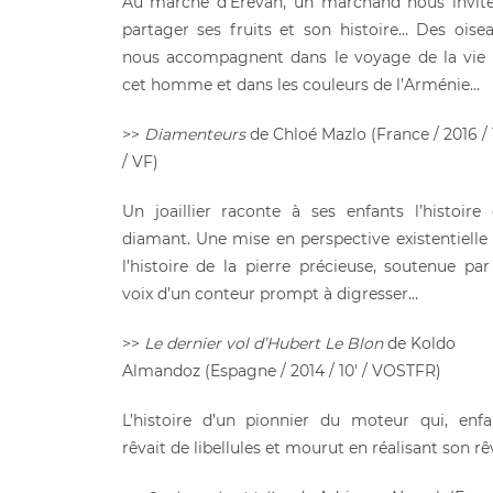
Au marché d’Erevan, un marchand nous invit
partager ses fruits et son histoire… Des oise
nous accompagnent dans le voyage de la vie
cet homme et dans les couleurs de l’Arménie…
>>
Diamenteurs
de Chloé Mazlo (France / 2016 / 
/ VF)
Un joaillier raconte à ses enfants l’histoire
diamant. Une mise en perspective existentielle
l’histoire de la pierre précieuse, soutenue par
voix d’un conteur prompt à digresser…
>>
Le dernier vol d’Hubert Le Blon
de Koldo
Almandoz (Espagne / 2014 / 10′ / VOSTFR)
L’histoire d’un pionnier du moteur qui, enfa
rêvait de libellules et mourut en réalisant son rê