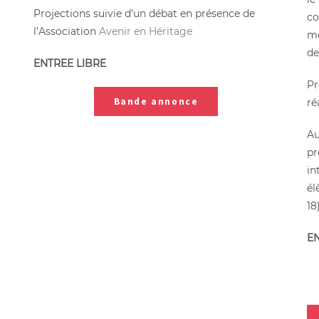
Projections suivie d’un débat en présence de
co
l’Association
Avenir en Héritage
mé
de
ENTREE LIBRE
Pr
Bande annonce
ré
Au
pr
in
él
18
E