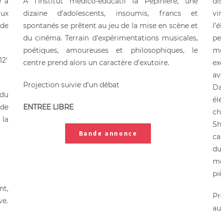
e à
A l’Institut médico-éducatif la Pépinière, une
d
aux
dizaine d’adolescents, insoumis, francs et
vi
 de
spontanés se prêtent au jeu de la mise en scène et
l’
du cinéma. Terrain d’expérimentations musicales,
pe
poétiques, amoureuses et philosophiques, le
mo
12′
centre prend alors un caractère d’exutoire.
ex
av
Projection suivie d’un débat
Da
 du
él
 de
ENTREE LIBRE
ch
 la
Sh
Bande annonce
ca
du
mé
pi
nt,
Pr
ve.
au