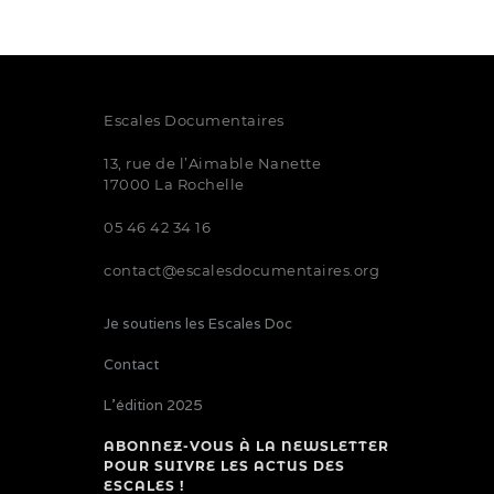
Escales Documentaires
13, rue de l’Aimable Nanette
17000 La Rochelle
05 46 42 34 16
contact@escalesdocumentaires.org
Je soutiens les Escales Doc
Contact
L’édition 2025
ABONNEZ-VOUS À LA NEWSLETTER
POUR SUIVRE LES ACTUS DES
ESCALES !