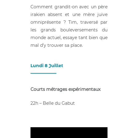
Comment grandit-on avec un père
irakien absent et une mère juive
omniprésente ? Tim, traversé par
les grands bouleversements du
monde actuel, essaye tant bien que
mal d’y trouver sa place.
Lundi 8 Juillet
____________
Courts métrages expérimentaux
22h – Belle du Gabut