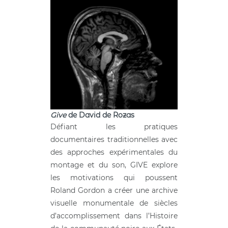
Give
de David de Rozas
Défiant les pratiques
documentaires traditionnelles avec
des approches expérimentales du
montage et du son, GIVE explore
les motivations qui poussent
Roland Gordon a créer une archive
visuelle monumentale de siècles
d’accomplissement dans l’Histoire