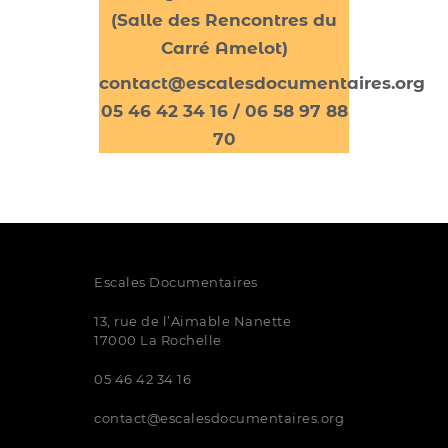
(Salle des Rencontres du
Carré Amelot)
contact@escalesdocumentaires.org
05 46 42 34 16 / 06 58 97 88
70
Escales Documentaires
13, rue de l’Aimable Nanette
17000 La Rochelle
05 46 42 34 16
contact@escalesdocumentaires.org