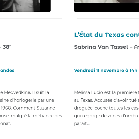
L’État du Texas con
 38’
Sabrina Van Tassel – Fr
mondes
Vendredi 11 novembre à 14h
e Medvedkine. Il suit la
Melissa Lucio est la premiè
sine d’horlogerie par une
au Texas. Accusée d’avoir tué 
 en 1968. Comment Suzanne
droguée, coche toutes les case
prise, malgré la méfiance des
qui regorge de zones d’ombres
ronat.
paraît…