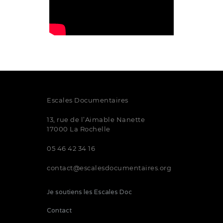
Escales Documentaires
13, rue de l’Aimable Nanette
17000 La Rochelle
05 46 42 34 16
contact@escalesdocumentaires.org
Je soutiens les Escales Doc
Contact