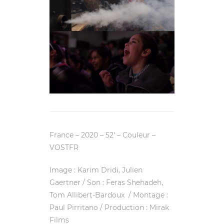
France – 2020 – 52′ – Couleur –
VOSTFR
Image : Karim Dridi, Julien
Gaertner / Son : Feras Shehadeh,
Tom Allibert-Bardoux / Montage :
Paul Pirritano / Production : Mirak
Films