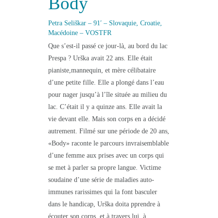
Body
Petra Seliškar
– 91′ – Slovaquie, Croatie,
Macédoine – VOSTFR
Que s’est-il passé ce jour-là, au bord du lac
Prespa ? Urška avait 22 ans. Elle était
pianiste,mannequin, et mère célibataire
d’une petite fille. Elle a plongé dans l’eau
pour nager jusqu’à l’île située au milieu du
lac. C’était il y a quinze ans. Elle avait la
vie devant elle. Mais son corps en a décidé
autrement. Filmé sur une période de 20 ans,
«Body» raconte le parcours invraisemblable
d’une femme aux prises avec un corps qui
se met à parler sa propre langue. Victime
soudaine d’une série de maladies auto-
immunes rarissimes qui la font basculer
dans le handicap, Urška doita pprendre à
écouter son corps, et à travers lui, à